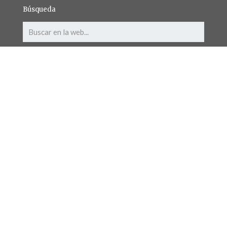
Búsqueda
© 2018 Reserva de la biosfera valles de Omaña y Luna.
Todos los derechos reservados.