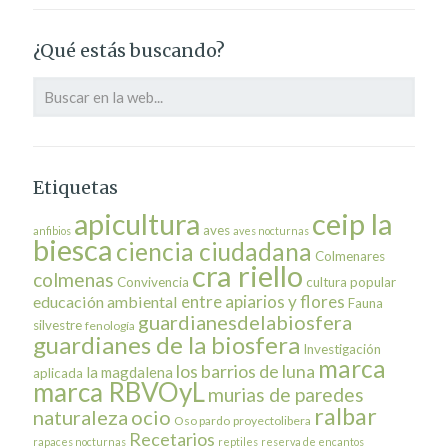
¿Qué estás buscando?
Etiquetas
ceip la
apicultura
aves
anfibios
aves nocturnas
biesca
ciencia ciudadana
Colmenares
cra riello
colmenas
Convivencia
cultura popular
entre apiarios y flores
educación ambiental
Fauna
guardianesdelabiosfera
silvestre
fenología
guardianes de la biosfera
Investigación
marca
los barrios de luna
la magdalena
aplicada
marca RBVOyL
murias de paredes
ralbar
naturaleza
ocio
Oso pardo
proyectolibera
Recetarios
rapaces nocturnas
reptiles
reserva de encantos