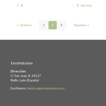
1
Ver más
Anterior
1
2
3
Siguiente
Encuéntranos
Dirección:
C/ San Juan, 8. 24127
Riello, León (España)
Escríbenos:
tecnicos@omanayluna.com