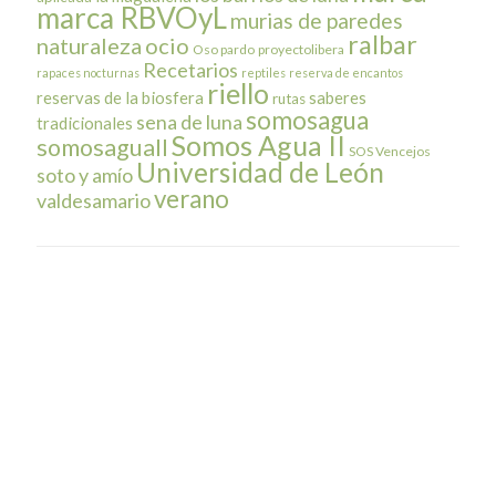
marca RBVOyL
murias de paredes
ralbar
naturaleza
ocio
Oso pardo
proyectolibera
Recetarios
rapaces nocturnas
reptiles
reserva de encantos
riello
reservas de la biosfera
saberes
rutas
somosagua
sena de luna
tradicionales
Somos Agua II
somosaguaII
SOS Vencejos
Universidad de León
soto y amío
verano
valdesamario