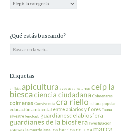
Categorías
¿Qué estás buscando?
Etiquetas
ceip la
apicultura
aves
anfibios
aves nocturnas
biesca
ciencia ciudadana
Colmenares
cra riello
colmenas
Convivencia
cultura popular
entre apiarios y flores
educación ambiental
Fauna
guardianesdelabiosfera
silvestre
fenología
guardianes de la biosfera
Investigación
marca
los barrios de luna
la magdalena
aplicada