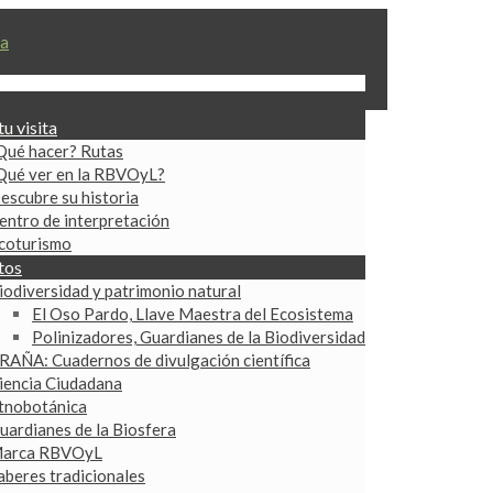
tu visita
Qué hacer? Rutas
Qué ver en la RBVOyL?
escubre su historia
entro de interpretación
coturismo
tos
iodiversidad y patrimonio natural
El Oso Pardo, Llave Maestra del Ecosistema
Polinizadores, Guardianes de la Biodiversidad
RAÑA: Cuadernos de divulgación científica
iencia Ciudadana
tnobotánica
uardianes de la Biosfera
arca RBVOyL
aberes tradicionales