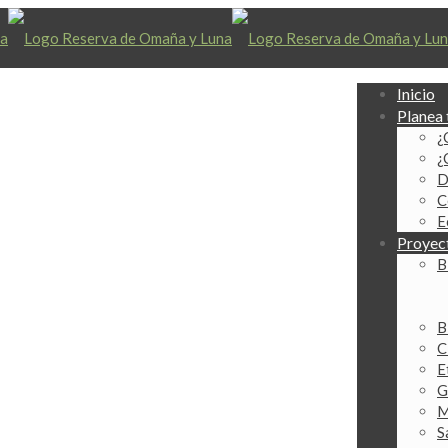
Inicio
Planea 
¿
¿
D
C
E
Proyec
B
B
C
E
G
M
S