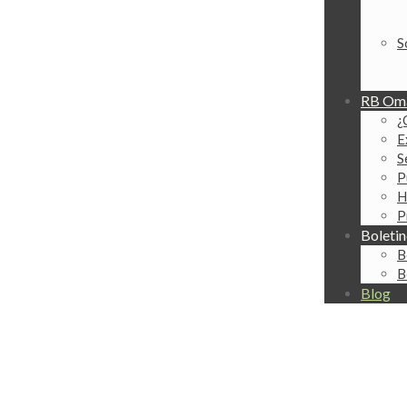
S
RB Oma
¿
E
S
P
H
P
Boletin
B
B
Blog