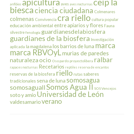
ceip la
apicultura
aves
anfibios
aves nocturnas
biesca
ciencia ciudadana
Colmenares
cra riello
colmenas
Convivencia
cultura popular
entre apiarios y flores
educación ambiental
Fauna
guardianesdelabiosfera
silvestre
fenología
guardianes de la biosfera
Investigación
marca
los barrios de luna
la magdalena
aplicada
marca RBVOyL
murias de paredes
ralbar
naturaleza
ocio
Oso pardo
proyectolibera
Recetarios
rapaces nocturnas
reptiles
reserva de encantos
riello
reservas de la biosfera
saberes
rutas
somosagua
sena de luna
tradicionales
Somos Agua II
somosaguaII
SOS Vencejos
Universidad de León
soto y amío
verano
valdesamario