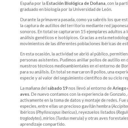
España por la
Estación Biológica de Doñana
, con la pa
graduado en biología por la Universidad de León.
Durante la primavera pasada, como ya sabréis los que est
la captura de autillos del territorio mediante red japonesa
sonoros. En total se capturaron 15 ejemplares adultos a l
análisis genéticos e isotópicos. Gracias a esta metodolog
movimientos de las diferentes poblaciones ibéricas de es
En esta ocasión, la actividad se abrió al público, permiti
personas asistentes. Pudimos anillar pollos de autillo en 
nuestros técnicos medioambientales en el entorno de Bone
para su análisis. En total se marcaron 8 pollos, una experi
especie y al valor del seguimiento científico de su ciclo r
La mañana del
sábado 19
nos llevó al entorno de
Ariego 
aves
. De nuevo contamos con la experiencia de Gonzalo, 
activamente en la toma de datos y montaje de redes. Fue
especies, entre ellas un precioso gavilán hembra (
Accipite
ibéricos (
Phylloscopus ibericus
), reyezuelos listados (
Regul
troglodytes
), mirlos
(Turdus
merula) y otras aves forestale
aprendizaje compartido.