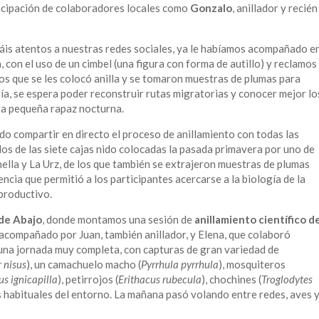
rticipación de colaboradores locales como
Gonzalo
, anillador y recién
áis atentos a nuestras redes sociales, ya le habíamos acompañado e
, con el uso de un cimbel (una figura con forma de autillo) y reclamos
os que se les colocó anilla y se tomaron muestras de plumas para
ía, se espera poder reconstruir rutas migratorias y conocer mejor lo
ta pequeña rapaz nocturna.
endo compartir en directo el proceso de anillamiento con todas las
dos de las siete cajas nido colocadas la pasada primavera por uno de
lla y La Urz, de los que también se extrajeron muestras de plumas
encia que permitió a los participantes acercarse a la biología de la
eproductivo.
de Abajo
, donde montamos una sesión de
anillamiento científico d
acompañado por Juan, también anillador, y Elena, que colaboró
 una jornada muy completa, con capturas de gran variedad de
r nisus
), un camachuelo macho (
Pyrrhula pyrrhula
), mosquiteros
us ignicapilla
), petirrojos (
Erithacus rubecula
), chochines (
Troglodytes
s habituales del entorno. La mañana pasó volando entre redes, aves 