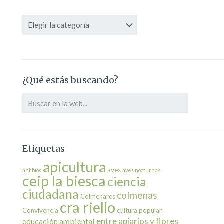
Categorías
¿Qué estás buscando?
Etiquetas
apicultura
aves
anfibios
aves nocturnas
ceip la biesca
ciencia
ciudadana
colmenas
Colmenares
cra riello
Convivencia
cultura popular
entre apiarios y flores
educación ambiental