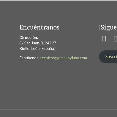
Encuéntranos
¡Sígue
Dirección:
C/ San Juan, 8. 24127
Riello, León (España)
Suscr
Escríbenos:
tecnicos@omanayluna.com