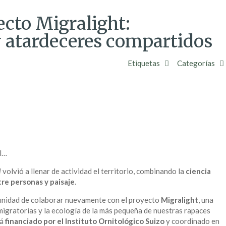
ecto Migralight:
y atardeceres compartidos
Etiquetas
Categorías
al…
l
volvió a llenar de actividad el territorio, combinando la
ciencia
re personas y paisaje
.
ortunidad de colaborar nuevamente con el proyecto
Migralight
, una
 migratorias y la ecología de la más pequeña de nuestras rapaces
tá
financiado por el Instituto Ornitológico Suizo
y coordinado en