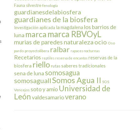
Fauna silvestre
fenología
guardianesdelabiosfera
guardianes de la biosfera
n
los barrios de
la magdalena
Investigación aplicada
marca RBVOyL
marca
luna
s
naturaleza
ocio
murias de paredes
Oso
ralbar
pardo
proyectolibera
rapaces nocturnas
Recetarios
reservas de la
reptiles
reserva de encantos
riello
biosfera
saberes tradicionales
rutas
somosagua
sena de luna
Somos Agua II
somosaguaII
SOS
Universidad de
soto y amío
Vencejos
León
verano
e
valdesamario
y