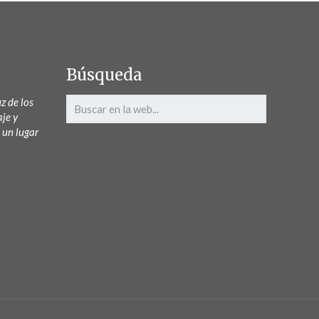
Búsqueda
z de los
aje y
 un lugar