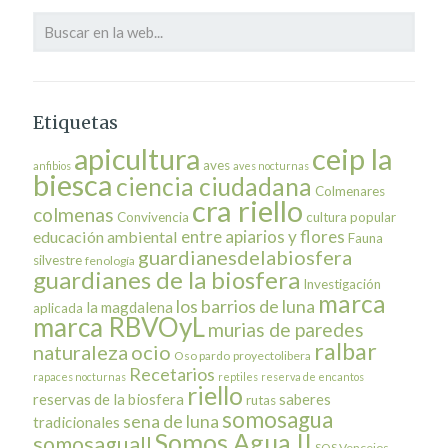
Etiquetas
ceip la
apicultura
aves
anfibios
aves nocturnas
biesca
ciencia ciudadana
Colmenares
cra riello
colmenas
Convivencia
cultura popular
entre apiarios y flores
educación ambiental
Fauna
guardianesdelabiosfera
silvestre
fenología
guardianes de la biosfera
Investigación
marca
los barrios de luna
la magdalena
aplicada
marca RBVOyL
murias de paredes
ralbar
naturaleza
ocio
Oso pardo
proyectolibera
Recetarios
rapaces nocturnas
reptiles
reserva de encantos
riello
reservas de la biosfera
saberes
rutas
somosagua
sena de luna
tradicionales
Somos Agua II
somosaguaII
SOS Vencejos