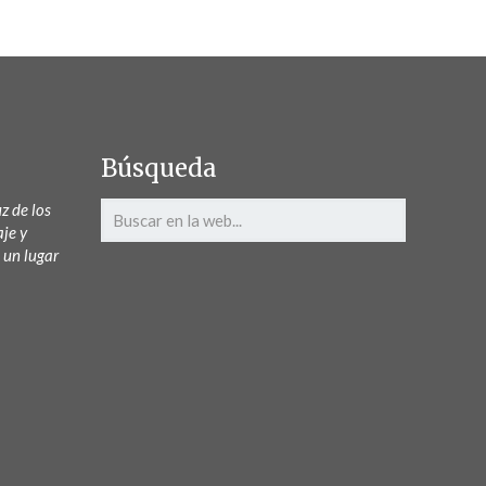
Búsqueda
z de los
aje y
 un lugar