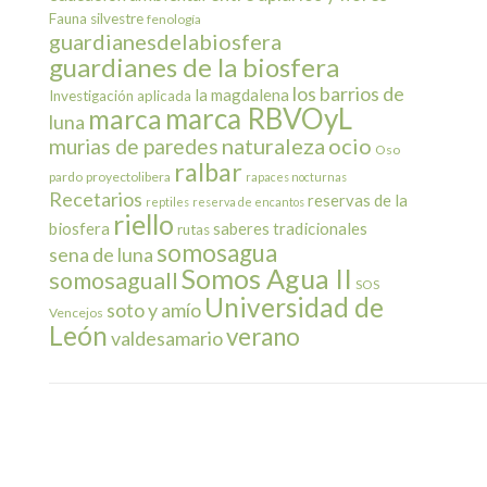
Fauna silvestre
fenología
guardianesdelabiosfera
guardianes de la biosfera
los barrios de
la magdalena
Investigación aplicada
marca RBVOyL
marca
luna
naturaleza
ocio
murias de paredes
Oso
ralbar
pardo
proyectolibera
rapaces nocturnas
Recetarios
reservas de la
reptiles
reserva de encantos
riello
biosfera
saberes tradicionales
rutas
somosagua
sena de luna
Somos Agua II
somosaguaII
SOS
Universidad de
soto y amío
Vencejos
León
verano
valdesamario