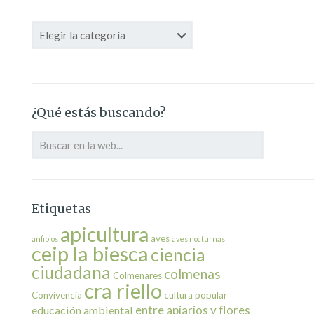
Categorías
¿Qué estás buscando?
Etiquetas
apicultura
aves
anfibios
aves nocturnas
ceip la biesca
ciencia
ciudadana
colmenas
Colmenares
cra riello
Convivencia
cultura popular
entre apiarios y flores
educación ambiental