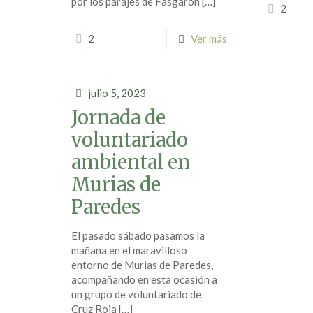
por los parajes de Fasgarón
[…]
2
2
Ver más
julio 5, 2023
Jornada de
voluntariado
ambiental en
Murias de
Paredes
El pasado sábado pasamos la
mañana en el maravilloso
entorno de Murias de Paredes,
acompañando en esta ocasión a
un grupo de voluntariado de
Cruz Roja
[…]