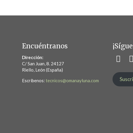
Encuéntranos
¡Sígue
Dirección:
C/ San Juan, 8. 24127
Riello, León (España)
Suscr
Escríbenos:
tecnicos@omanayluna.com