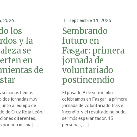
6, 2026
septiembre 11, 2025
do los
Sembrando
rdos y la
futuro en
aleza se
Fasgar: primera
erten en
jornada de
mientas de
voluntariado
star
postincendio
as semanas hemos
El pasado 9 de septiembre
o dos jornadas muy
celebramos en Fasgar la primera
 junto al equipo de
jornada de voluntariado tras el
do de Cruz Roja León.
incendio, y el resultado no pudo
iones diferentes,
ser más esperanzador. 45
s por una misma
[…]
personas,
[…]