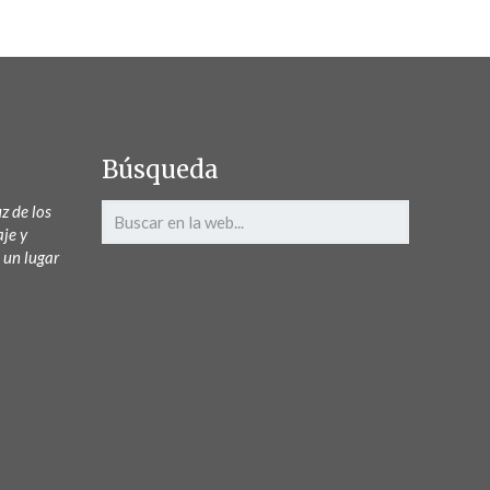
Búsqueda
z de los
aje y
 un lugar