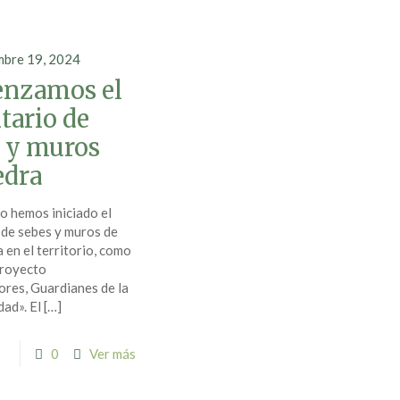
mbre 19, 2024
nzamos el
tario de
 y muros
edra
o hemos iniciado el
 de sebes y muros de
 en el territorio, como
proyecto
ores, Guardianes de la
dad». El
[…]
0
Ver más