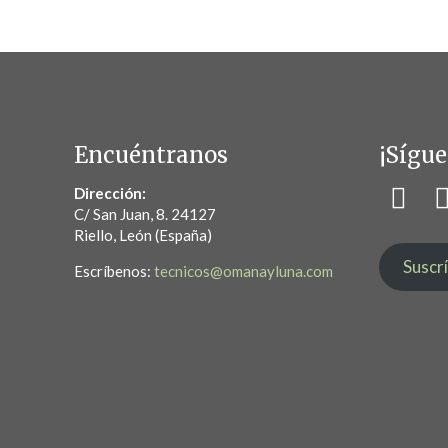
Encuéntranos
¡Sígue
Dirección:
C/ San Juan, 8. 24127
Riello, León (España)
Suscr
Escríbenos:
tecnicos@omanayluna.com