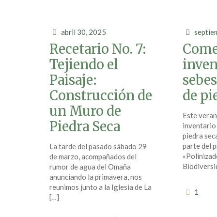
abril 30, 2025
septie
Recetario No. 7:
Come
Tejiendo el
inven
Paisaje:
sebes
Construcción de
de pi
un Muro de
Este veran
Piedra Seca
inventario
piedra seca
parte del 
La tarde del pasado sábado 29
«Polinizad
de marzo, acompañados del
Biodiversi
rumor de agua del Omaña
anunciando la primavera, nos
reunimos junto a la Iglesia de La
1
[…]