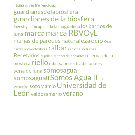
Fauna silvestre
fenología
guardianesdelabiosfera
guardianes de la biosfera
los barrios de
la magdalena
Investigación aplicada
marca RBVOyL
marca
luna
naturaleza
ocio
murias de paredes
Oso
ralbar
pardo
proyectolibera
rapaces nocturnas
Recetarios
reservas de la
reptiles
reserva de encantos
riello
biosfera
saberes tradicionales
rutas
somosagua
sena de luna
Somos Agua II
somosaguaII
SOS
Universidad de
soto y amío
Vencejos
León
verano
valdesamario