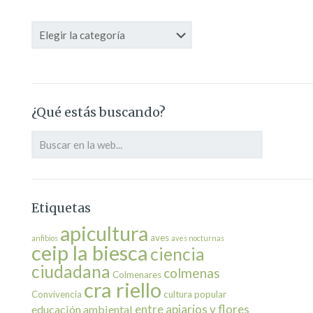
Categorías
¿Qué estás buscando?
Etiquetas
apicultura
aves
anfibios
aves nocturnas
ceip la biesca
ciencia
ciudadana
colmenas
Colmenares
cra riello
Convivencia
cultura popular
entre apiarios y flores
educación ambiental