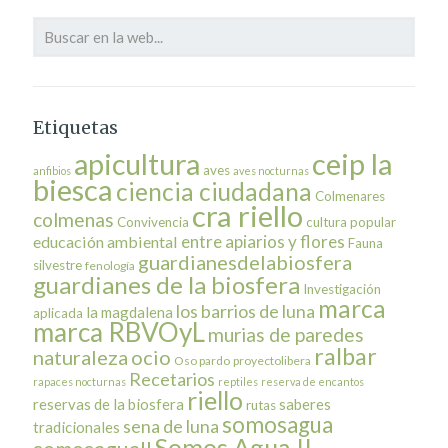
Etiquetas
ceip la
apicultura
aves
anfibios
aves nocturnas
biesca
ciencia ciudadana
Colmenares
cra riello
colmenas
Convivencia
cultura popular
entre apiarios y flores
educación ambiental
Fauna
guardianesdelabiosfera
silvestre
fenología
guardianes de la biosfera
Investigación
marca
los barrios de luna
la magdalena
aplicada
marca RBVOyL
murias de paredes
ralbar
naturaleza
ocio
Oso pardo
proyectolibera
Recetarios
rapaces nocturnas
reptiles
reserva de encantos
riello
reservas de la biosfera
saberes
rutas
somosagua
sena de luna
tradicionales
Somos Agua II