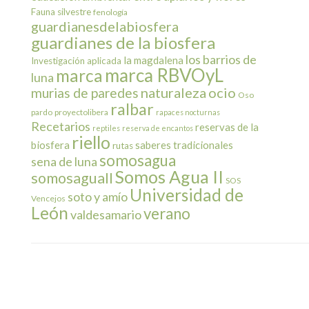
Fauna silvestre
fenología
guardianesdelabiosfera
guardianes de la biosfera
los barrios de
la magdalena
Investigación aplicada
marca RBVOyL
marca
luna
naturaleza
ocio
murias de paredes
Oso
ralbar
pardo
proyectolibera
rapaces nocturnas
Recetarios
reservas de la
reptiles
reserva de encantos
riello
biosfera
saberes tradicionales
rutas
somosagua
sena de luna
Somos Agua II
somosaguaII
SOS
Universidad de
soto y amío
Vencejos
León
verano
valdesamario