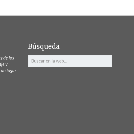
Búsqueda
z de los
aje y
 un lugar