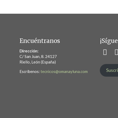
Encuéntranos
¡Sígue
Dirección:
C/ San Juan, 8. 24127
Riello, León (España)
Suscr
Escríbenos:
tecnicos@omanayluna.com