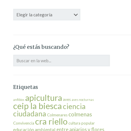
Categorías
¿Qué estás buscando?
Etiquetas
apicultura
aves
anfibios
aves nocturnas
ceip la biesca
ciencia
ciudadana
colmenas
Colmenares
cra riello
Convivencia
cultura popular
entre apiarios y flores
educación ambiental