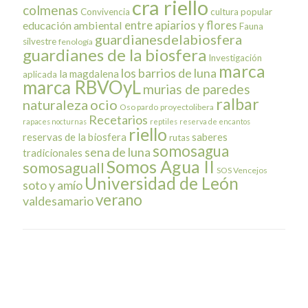
cra riello
colmenas
Convivencia
cultura popular
entre apiarios y flores
educación ambiental
Fauna
guardianesdelabiosfera
silvestre
fenología
guardianes de la biosfera
Investigación
marca
los barrios de luna
la magdalena
aplicada
marca RBVOyL
murias de paredes
ralbar
naturaleza
ocio
Oso pardo
proyectolibera
Recetarios
rapaces nocturnas
reptiles
reserva de encantos
riello
reservas de la biosfera
saberes
rutas
somosagua
sena de luna
tradicionales
Somos Agua II
somosaguaII
SOS Vencejos
Universidad de León
soto y amío
verano
valdesamario