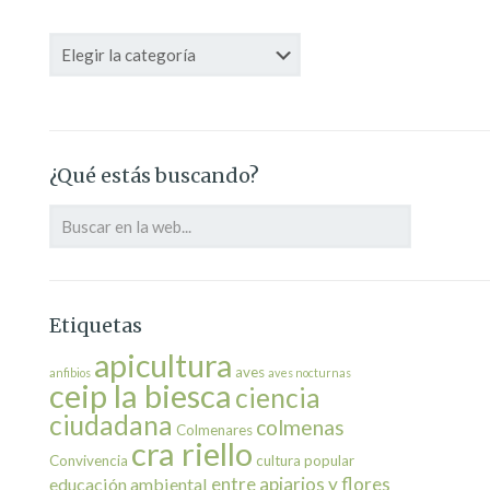
Categorías
¿Qué estás buscando?
Etiquetas
apicultura
aves
anfibios
aves nocturnas
ceip la biesca
ciencia
ciudadana
colmenas
Colmenares
cra riello
Convivencia
cultura popular
entre apiarios y flores
educación ambiental