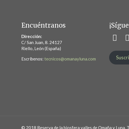
Encuéntranos
¡Sígue
Dirección:
C/ San Juan, 8. 24127
Riello, León (España)
Suscr
Escríbenos:
tecnicos@omanayluna.com
© 2018 Reserva de la biosfera valles de Omaña y Luna. 