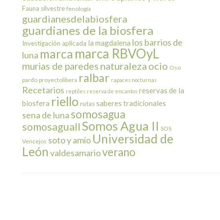
Fauna silvestre
fenología
guardianesdelabiosfera
guardianes de la biosfera
los barrios de
la magdalena
Investigación aplicada
marca RBVOyL
marca
luna
naturaleza
ocio
murias de paredes
Oso
ralbar
pardo
proyectolibera
rapaces nocturnas
Recetarios
reservas de la
reptiles
reserva de encantos
riello
biosfera
saberes tradicionales
rutas
somosagua
sena de luna
Somos Agua II
somosaguaII
SOS
Universidad de
soto y amío
Vencejos
León
verano
valdesamario