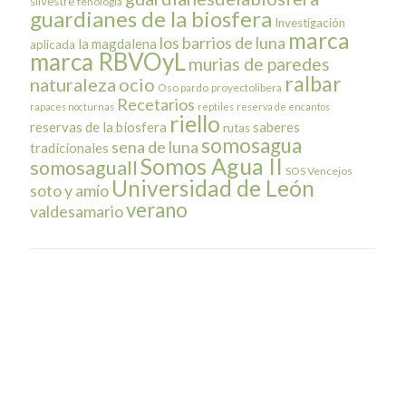
silvestre
fenología
guardianes de la biosfera
Investigación
marca
los barrios de luna
la magdalena
aplicada
marca RBVOyL
murias de paredes
ralbar
naturaleza
ocio
Oso pardo
proyectolibera
Recetarios
rapaces nocturnas
reptiles
reserva de encantos
riello
reservas de la biosfera
saberes
rutas
somosagua
sena de luna
tradicionales
Somos Agua II
somosaguaII
SOS Vencejos
Universidad de León
soto y amío
verano
valdesamario