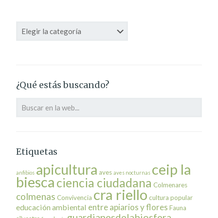
Categorías
¿Qué estás buscando?
Etiquetas
ceip la
apicultura
aves
anfibios
aves nocturnas
biesca
ciencia ciudadana
Colmenares
cra riello
colmenas
Convivencia
cultura popular
entre apiarios y flores
educación ambiental
Fauna
guardianesdelabiosfera