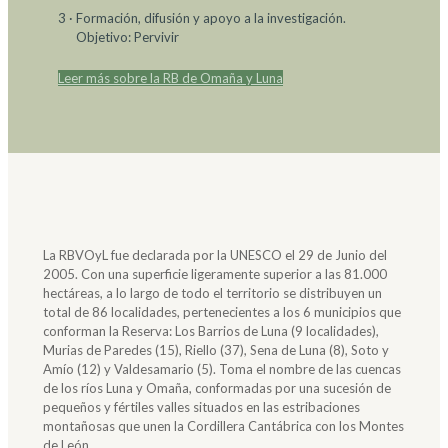
3 · Formación, difusión y apoyo a la investigación.
Objetivo: Pervivir
Leer más sobre la RB de Omaña y Luna
La RBVOyL fue declarada por la UNESCO el 29 de Junio del
2005. Con una superficie ligeramente superior a las 81.000
hectáreas, a lo largo de todo el territorio se distribuyen un
total de 86 localidades, pertenecientes a los 6 municipios que
conforman la Reserva: Los Barrios de Luna (9 localidades),
Murias de Paredes (15), Riello (37), Sena de Luna (8), Soto y
Amío (12) y Valdesamario (5). Toma el nombre de las cuencas
de los ríos Luna y Omaña, conformadas por una sucesión de
pequeños y fértiles valles situados en las estribaciones
montañosas que unen la Cordillera Cantábrica con los Montes
de León.