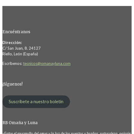
Encuéntranos
Dirección:
C/ San Juan, 8. 24127
Riello, León (España)
Escríbenos:
tecnicos@omanayluna.com
¡Síguenos!
Suscríbete a nuestro boletín
RB Omaña y Luna
«Entre el murmullo del agua y la luz de los puertos y brañas, naturaleza, paisaje