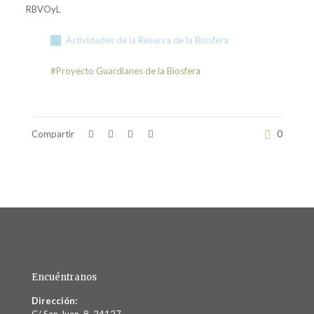
RBVOyL
Actividades de la Reserva de la Biosfera
#Proyecto Guardianes de la Biosfera
Compartir
0
Encuéntranos
Dirección: