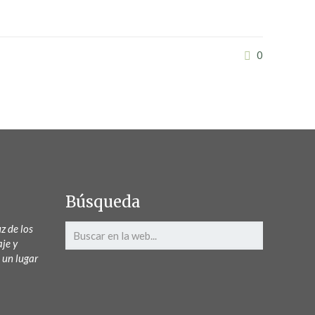
0
Búsqueda
z de los
aje y
 un lugar