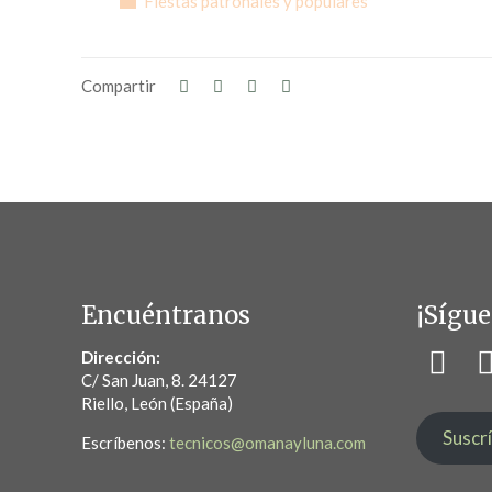
Fiestas patronales y populares
Compartir
Encuéntranos
¡Sígue
Dirección:
C/ San Juan, 8. 24127
Riello, León (España)
Suscr
Escríbenos:
tecnicos@omanayluna.com